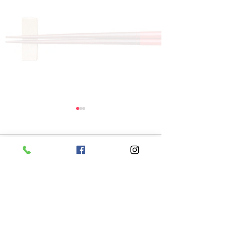
コメント
コメントを追加…
8月6日 本日のひまわり
8月5日 本日
ランチ
ランチ