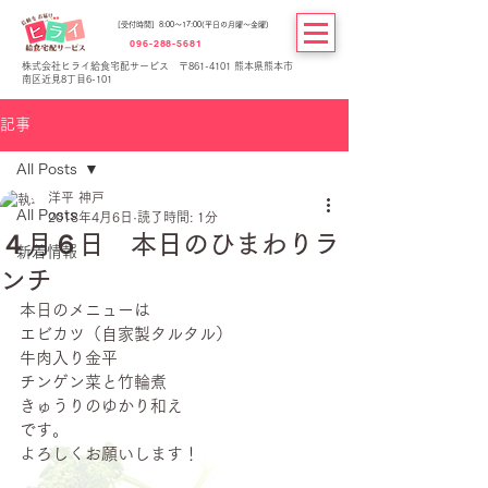
[受付時間] 8:00～17:00(平日の月曜～金曜)
096-288-5681
株式会社ヒライ給食宅配サービス 〒861-4101 熊本県熊本市
南区近見8丁目6-101
記事
All Posts
洋平 神戸
All Posts
2018年4月6日
読了時間: 1分
４月６日 本日のひまわりラ
新着情報
ンチ
本日のメニューは
エビカツ（自家製タルタル）
牛肉入り金平
チンゲン菜と竹輪煮
きゅうりのゆかり和え
です。
よろしくお願いします！