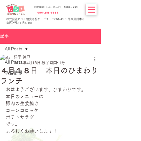
[受付時間] 8:00～17:00(平日の月曜～金曜)
096-288-5681
株式会社ヒライ給食宅配サービス 〒861-4101 熊本県熊本市
南区近見8丁目6-101
記事
All Posts
洋平 神戸
All Posts
2018年4月18日
読了時間: 1分
４月１８日 本日のひまわり
新着情報
ランチ
おはようございます、ひまわりです。
本日のメニューは
豚肉の生姜焼き
コーンコロッケ
ポテトサラダ
です。
よろしくお願いします！