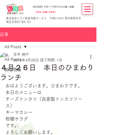
[受付時間] 8:00～17:00(平日の月曜～金曜)
096-288-5681
株式会社ヒライ給食宅配サービス 〒861-4101 熊本県熊本市
南区近見8丁目6-101
記事
All Posts
洋平 神戸
All Posts
2018年4月26日
読了時間: 1分
４月２６日 本日のひまわり
新着情報
ランチ
おはようございます。ひまわりです。
本日のメニューは
チーズトンカツ（自家製トンカツソー
ス）
キーマカレー
柑橘サラダ
です。
よろしくお願いします。