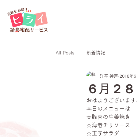
All Posts
新着情報
洋平 神戸
2018年
６月２８
おはようございます
本日のメニューは
☆豚肉の生姜焼き
☆海老チリソース
☆玉子サラダ