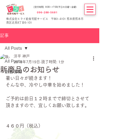
[受付時間] 8:00～17:00(平日の月曜～金曜)
096-288-5681
株式会社ヒライ給食宅配サービス 〒861-4101 熊本県熊本市
南区近見8丁目6-101
記事
All Posts
洋平 神戸
All Posts
2018年7月19日
読了時間: 1分
新商品のお知らせ
新着情報
暑い日々が続きます！
そんな中、冷やし中華を始めました！
ご予約は前日１２時までで締切とさせて
頂きますので、宜しくお願い致します。
４６０円（税込）