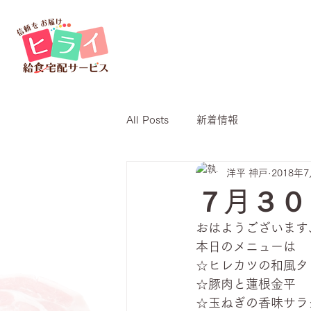
All Posts
新着情報
洋平 神戸
2018年
７月３０
おはようございます
本日のメニューは
☆ヒレカツの和風タ
☆豚肉と蓮根金平
☆玉ねぎの香味サラ