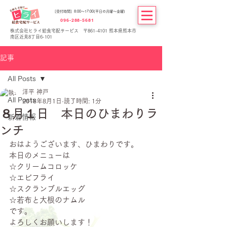
[受付時間] 8:00～17:00(平日の月曜～金曜)
096-288-5681
株式会社ヒライ給食宅配サービス 〒861-4101 熊本県熊本市
南区近見8丁目6-101
記事
All Posts
洋平 神戸
All Posts
2018年8月1日
読了時間: 1分
８月１日 本日のひまわりラ
新着情報
ンチ
おはようございます、ひまわりです。
本日のメニューは
☆クリームコロッケ
☆エビフライ
☆スクランブルエッグ
☆若布と大根のナムル
です。
よろしくお願いします！