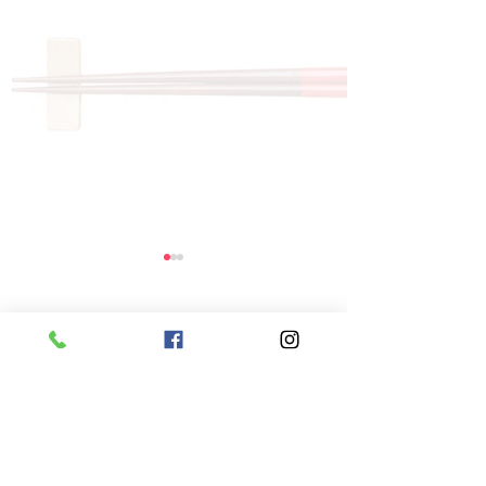
コメント
コメントを追加…
8月6日 本日のひまわり
8月5日 本日
ランチ
ランチ