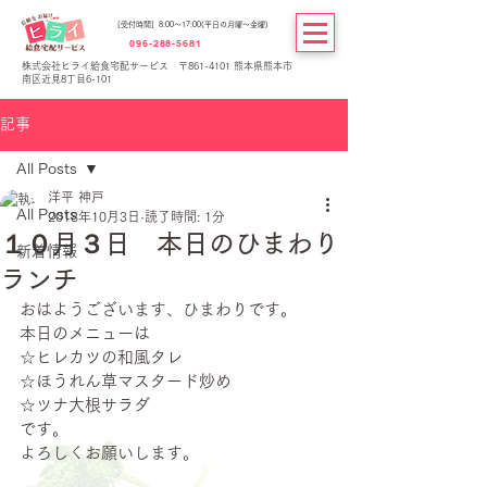
[受付時間] 8:00～17:00(平日の月曜～金曜)
096-288-5681
株式会社ヒライ給食宅配サービス 〒861-4101 熊本県熊本市
南区近見8丁目6-101
記事
All Posts
洋平 神戸
All Posts
2018年10月3日
読了時間: 1分
１０月３日 本日のひまわり
新着情報
ランチ
おはようございます、ひまわりです。
本日のメニューは
☆ヒレカツの和風タレ
☆ほうれん草マスタード炒め
☆ツナ大根サラダ
です。
よろしくお願いします。