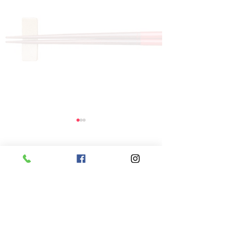
コメント
コメントを追加…
8月6日 本日のひまわり
8月5日 本日
ランチ
ランチ