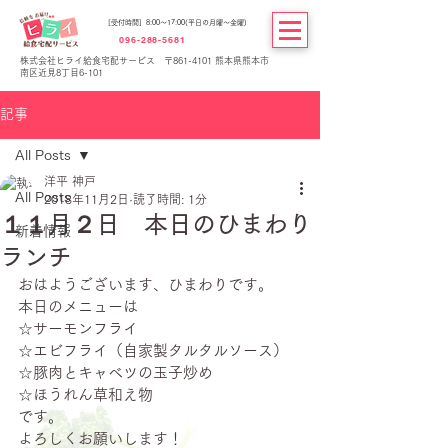
[受付時間] 8:00～17:00(平日の月曜～金曜)
096-288-5681
株式会社ヒライ給食宅配サービス 〒861-4101 熊本県熊本市
南区近見8丁目6-101
記事
All Posts
洋平 神戸
All Posts
2018年11月2日
読了時間: 1分
１１月２日 本日のひまわり
新着情報
ランチ
おはようございます、ひまわりです。
本日のメニューは
☆サーモンフライ
☆エビフライ（自家製タルタルソース）
☆豚肉とキャベツの玉子炒め
☆ほうれん草和え物
です。
よろしくお願いします！