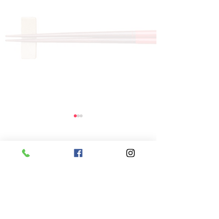
コメント
コメントを追加…
8月6日 本日のひまわり
8月5日 本日
ランチ
ランチ