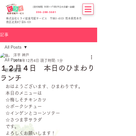
[受付時間] 8:00～17:00(平日の月曜～金曜)
096-288-5681
株式会社ヒライ給食宅配サービス 〒861-4101 熊本県熊本市
南区近見8丁目6-101
記事
All Posts
洋平 神戸
All Posts
2018年12月4日
読了時間: 1分
１２月４日 本日のひまわり
新着情報
ランチ
おはようございます、ひまわりです。
本日のメニューは
☆梅しそチキンカツ
☆ポークシチュー
☆インゲンとコーンソテー
☆さつま芋サラダ
です。
よろしくお願いします！