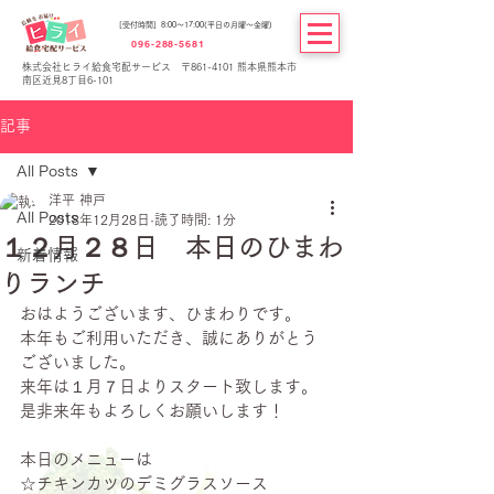
[受付時間] 8:00～17:00(平日の月曜～金曜)
096-288-5681
株式会社ヒライ給食宅配サービス 〒861-4101 熊本県熊本市
南区近見8丁目6-101
記事
All Posts
洋平 神戸
All Posts
2018年12月28日
読了時間: 1分
１２月２８日 本日のひまわ
新着情報
りランチ
おはようございます、ひまわりです。
本年もご利用いただき、誠にありがとう
ございました。
来年は１月７日よりスタート致します。
是非来年もよろしくお願いします！
本日のメニューは
☆チキンカツのデミグラスソース