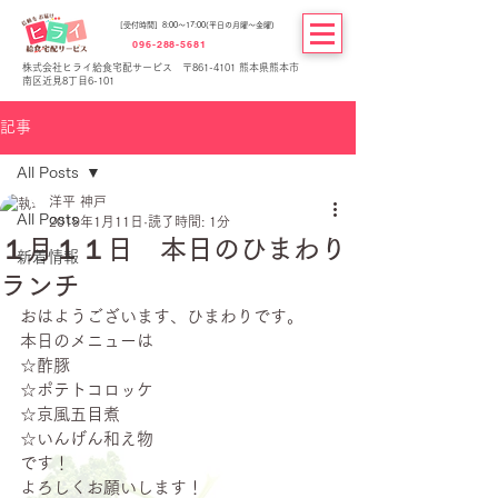
[受付時間] 8:00～17:00(平日の月曜～金曜)
096-288-5681
株式会社ヒライ給食宅配サービス 〒861-4101 熊本県熊本市
南区近見8丁目6-101
記事
All Posts
洋平 神戸
All Posts
2019年1月11日
読了時間: 1分
１月１１日 本日のひまわり
新着情報
ランチ
おはようございます、ひまわりです。
本日のメニューは
☆酢豚
☆ポテトコロッケ
☆京風五目煮
☆いんげん和え物
です！
よろしくお願いします！