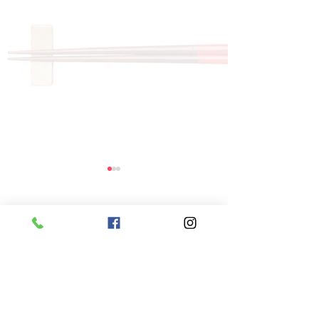
コメント
コメントを追加…
8月6日 本日のひまわり
8月5日 本日
ランチ
ランチ