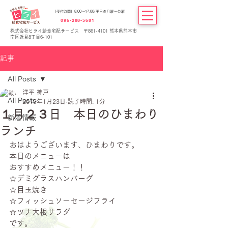
[受付時間] 8:00～17:00(平日の月曜～金曜)
096-288-5681
株式会社ヒライ給食宅配サービス 〒861-4101 熊本県熊本市
南区近見8丁目6-101
記事
All Posts
洋平 神戸
All Posts
2019年1月23日
読了時間: 1分
１月２３日 本日のひまわり
新着情報
ランチ
おはようございます、ひまわりです。
本日のメニューは
おすすめメニュー！！
☆デミグラスハンバーグ
☆目玉焼き
☆フィッシュソーセージフライ
☆ツナ大根サラダ
です。