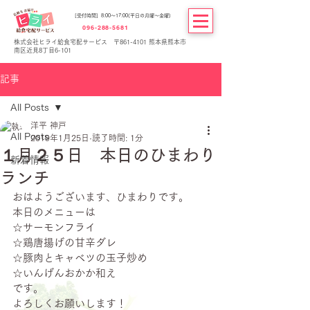
[受付時間] 8:00～17:00(平日の月曜～金曜)
096-288-5681
株式会社ヒライ給食宅配サービス 〒861-4101 熊本県熊本市
南区近見8丁目6-101
記事
All Posts
洋平 神戸
All Posts
2019年1月25日
読了時間: 1分
１月２５日 本日のひまわり
新着情報
ランチ
おはようございます、ひまわりです。
本日のメニューは
☆サーモンフライ
☆鶏唐揚げの甘辛ダレ
☆豚肉とキャベツの玉子炒め
☆いんげんおかか和え
です。
よろしくお願いします！