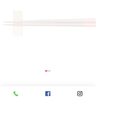
コメント
コメントを追加…
8月6日 本日のひまわり
8月5日 本日
ランチ
ランチ