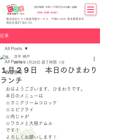
[受付時間] 8:00～17:00(平日の月曜～金曜)
096-288-5681
株式会社ヒライ給食宅配サービス 〒861-4101 熊本県熊本市
南区近見8丁目6-101
記事
All Posts
洋平 神戸
All Posts
2019年1月29日
読了時間: 1分
１月２９日 本日のひまわり
新着情報
ランチ
おはようございます、ひまわりです。
本日のメニューは
☆カニクリームコロッケ
☆エビフライ
☆肉じゃが
☆ワカメと大根ナムル
です！
よろしくお願いします！