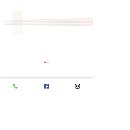
コメント
コメントを追加…
8月6日 本日のひまわり
8月5日 本日
ランチ
ランチ