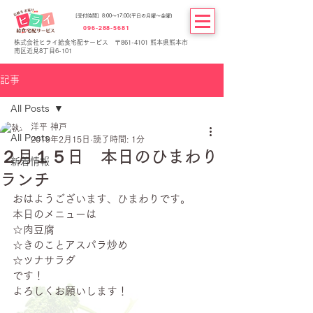
[受付時間] 8:00～17:00(平日の月曜～金曜)
096-288-5681
株式会社ヒライ給食宅配サービス 〒861-4101 熊本県熊本市
南区近見8丁目6-101
記事
All Posts
洋平 神戸
All Posts
2019年2月15日
読了時間: 1分
２月１５日 本日のひまわり
新着情報
ランチ
おはようございます、ひまわりです。
本日のメニューは
☆肉豆腐
☆きのことアスパラ炒め
☆ツナサラダ
です！
よろしくお願いします！