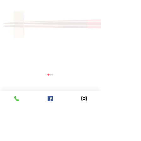
コメント
コメントを追加…
8月6日 本日のひまわり
8月5日 本日
ランチ
ランチ