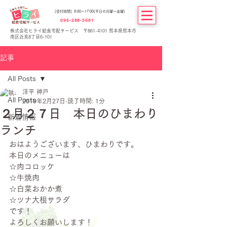
[受付時間] 8:00～17:00(平日の月曜～金曜)
096-288-5681
株式会社ヒライ給食宅配サービス 〒861-4101 熊本県熊本市
南区近見8丁目6-101
記事
All Posts
洋平 神戸
All Posts
2019年2月27日
読了時間: 1分
２月２７日 本日のひまわり
新着情報
ランチ
おはようございます、ひまわりです。
本日のメニューは
☆肉コロッケ
☆牛焼肉
☆白菜おかか煮
☆ツナ大根サラダ
です！
よろしくお願いします！