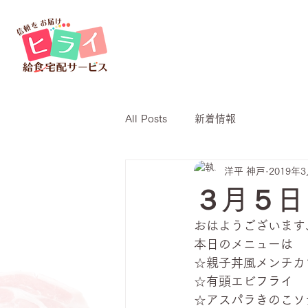
All Posts
新着情報
洋平 神戸
2019年
３月５日
おはようございます
本日のメニューは
☆親子丼風メンチカ
☆有頭エビフライ
☆アスパラきのこソ