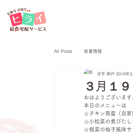
All Posts
新着情報
洋平 神戸
2019年
３月１９
おはようございます
本日のメニューは
☆チキン南蛮（自家
☆小松菜の煮びたし
☆根菜の柚子風味サ