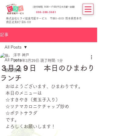
[受付時間] 8:00～17:00(平日の月曜～金曜)
096-288-5681
株式会社ヒライ給食宅配サービス 〒861-4101 熊本県熊本市
南区近見8丁目6-101
記事
All Posts
洋平 神戸
All Posts
2019年3月29日
読了時間: 1分
３月２９日 本日のひまわり
新着情報
ランチ
おはようございます、ひまわりです。
本日のメニューは
☆すきやき（煮玉子入り）
☆ツナマカロニケチャップ炒め
☆ポテトサラダ
です。
よろしくお願いします！