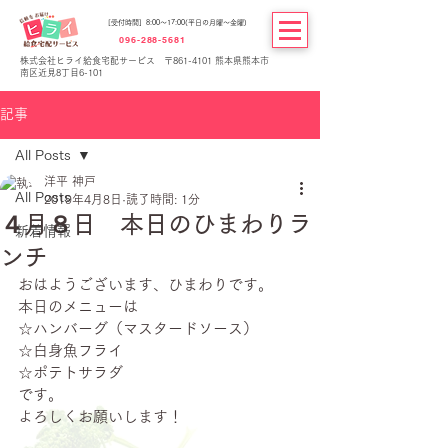
[受付時間] 8:00～17:00(平日の月曜～金曜)
096-288-5681
株式会社ヒライ給食宅配サービス 〒861-4101 熊本県熊本市
南区近見8丁目6-101
記事
All Posts
洋平 神戸
All Posts
2019年4月8日
読了時間: 1分
４月８日 本日のひまわりラ
新着情報
ンチ
おはようございます、ひまわりです。
本日のメニューは
☆ハンバーグ（マスタードソース）
☆白身魚フライ
☆ポテトサラダ
です。
よろしくお願いします！