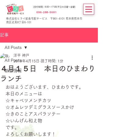
[受付時間] 8:00～17:00(平日の月曜～金曜)
096-288-5681
株式会社ヒライ給食宅配サービス 〒861-4101 熊本県熊本市
南区近見8丁目6-101
記事
All Posts
洋平 神戸
All Posts
2019年4月15日
読了時間: 1分
４月１５日 本日のひまわり
新着情報
ランチ
おはようございます、ひまわりです。
本日のメニューは
☆キャベツメンチカツ
☆オムレツデミグラスソースかけ
☆きのことアスパラソテー
☆いんげん和え物
です。
よろしくお願いします！