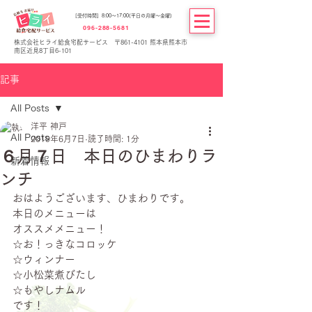
[受付時間] 8:00～17:00(平日の月曜～金曜)
096-288-5681
株式会社ヒライ給食宅配サービス 〒861-4101 熊本県熊本市
南区近見8丁目6-101
記事
All Posts
洋平 神戸
All Posts
2019年6月7日
読了時間: 1分
６月７日 本日のひまわりラ
新着情報
ンチ
おはようございます、ひまわりです。
本日のメニューは
オススメメニュー！
☆お！っきなコロッケ
☆ウィンナー
☆小松菜煮びたし
☆もやしナムル
です！