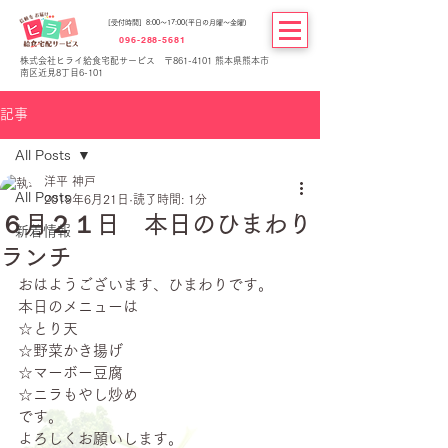
[受付時間] 8:00～17:00(平日の月曜～金曜)
096-288-5681
株式会社ヒライ給食宅配サービス 〒861-4101 熊本県熊本市
南区近見8丁目6-101
記事
All Posts
洋平 神戸
All Posts
2019年6月21日
読了時間: 1分
６月２１日 本日のひまわり
新着情報
ランチ
おはようございます、ひまわりです。
本日のメニューは
☆とり天
☆野菜かき揚げ
☆マーボー豆腐
☆ニラもやし炒め
です。
よろしくお願いします。