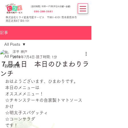
[受付時間] 8:00～17:00(平日の月曜～金曜)
096-288-5681
株式会社ヒライ給食宅配サービス 〒861-4101 熊本県熊本市
南区近見8丁目6-101
記事
All Posts
洋平 神戸
All Posts
2019年7月4日
読了時間: 1分
７月４日 本日のひまわりラ
新着情報
ンチ
おはようございます、ひまわりです。
本日のメニューは
オススメメニュー！
☆チキンステーキの自家製トマトソース
かけ
☆明太子スパゲッティ
☆コーンサラダ
です！