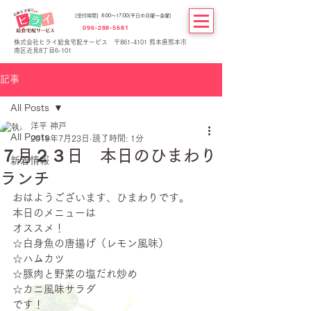
[受付時間] 8:00～17:00(平日の月曜～金曜)
096-288-5681
株式会社ヒライ給食宅配サービス 〒861-4101 熊本県熊本市
南区近見8丁目6-101
記事
All Posts
洋平 神戸
All Posts
2019年7月23日
読了時間: 1分
７月２３日 本日のひまわり
新着情報
ランチ
おはようございます、ひまわりです。
本日のメニューは
オススメ！
☆白身魚の唐揚げ（レモン風味）
☆ハムカツ
☆豚肉と野菜の塩だれ炒め
☆カニ風味サラダ
です！