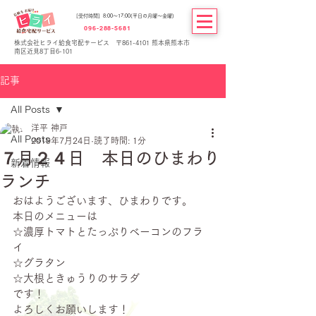
[受付時間] 8:00～17:00(平日の月曜～金曜)
096-288-5681
株式会社ヒライ給食宅配サービス 〒861-4101 熊本県熊本市
南区近見8丁目6-101
記事
All Posts
洋平 神戸
All Posts
2019年7月24日
読了時間: 1分
７月２４日 本日のひまわり
新着情報
ランチ
おはようございます、ひまわりです。
本日のメニューは
☆濃厚トマトとたっぷりベーコンのフラ
イ
☆グラタン
☆大根ときゅうりのサラダ
です！
よろしくお願いします！