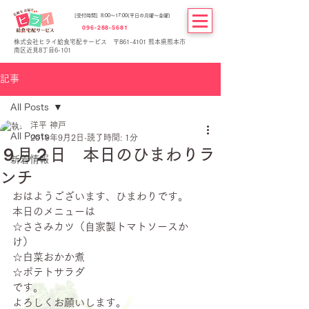
[受付時間] 8:00～17:00(平日の月曜～金曜)
096-288-5681
株式会社ヒライ給食宅配サービス 〒861-4101 熊本県熊本市
南区近見8丁目6-101
記事
All Posts
洋平 神戸
All Posts
2019年9月2日
読了時間: 1分
９月２日 本日のひまわりラ
新着情報
ンチ
おはようございます、ひまわりです。
本日のメニューは
☆ささみカツ（自家製トマトソースか
け）
☆白菜おかか煮
☆ポテトサラダ
です。
よろしくお願いします。