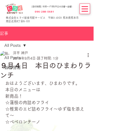
[受付時間] 8:00～17:00(平日の月曜～金曜)
096-288-5681
株式会社ヒライ給食宅配サービス 〒861-4101 熊本県熊本市
南区近見8丁目6-101
記事
All Posts
洋平 神戸
All Posts
2019年9月4日
読了時間: 1分
９月４日 本日のひまわりラ
新着情報
ンチ
おはようございます、ひまわりです。
本日のメニューは
新商品！
☆蓮根の肉詰めフライ
☆椎茸のエビ詰めフライ～ゆず塩を添え
て～
☆ペペロンチーノ