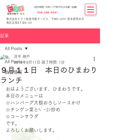
[受付時間] 8:00～17:00(平日の月曜～金曜)
096-288-5681
株式会社ヒライ給食宅配サービス 〒861-4101 熊本県熊本市
南区近見8丁目6-101
記事
All Posts
洋平 神戸
All Posts
2019年9月11日
読了時間: 1分
９月１１日 本日のひまわり
新着情報
ランチ
おはようございます、ひまわりです。
本日のメニューは
☆ハンバーグ大根おろしソースかけ
☆チンゲン菜とﾍﾞｰｺﾝ炒め
☆コーンサラダ
です。
よろしくお願いします。