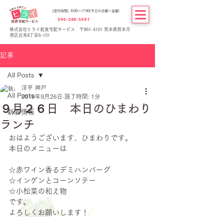
[受付時間] 8:00～17:00(平日の月曜～金曜)
096-288-5681
株式会社ヒライ給食宅配サービス 〒861-4101 熊本県熊本市
南区近見8丁目6-101
記事
All Posts
洋平 神戸
All Posts
2019年9月26日
読了時間: 1分
９月２６日 本日のひまわり
新着情報
ランチ
おはようございます、ひまわりです。
本日のメニューは
☆赤ワイン香るデミハンバーグ
☆インゲンとコーンソテー
☆小松菜の和え物
です。
よろしくお願いします！