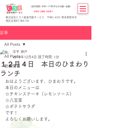
[受付時間] 8:00～17:00(平日の月曜～金曜)
096-288-5681
株式会社ヒライ給食宅配サービス 〒861-4101 熊本県熊本市
南区近見8丁目6-101
記事
All Posts
洋平 神戸
All Posts
2019年12月4日
読了時間: 1分
１２月４日 本日のひまわり
新着情報
ランチ
おはようございます、ひまわりです。
本日のメニューは
☆チキンステーキ（レモンソース）
☆八宝菜
☆ポテトサラダ
です！
よろしくお願いします。