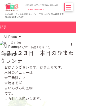
[受付時間] 8:00～17:00(平日の月曜～金曜)
096-288-5681
株式会社ヒライ給食宅配サービス 〒861-4101 熊本県熊本市
南区近見8丁目6-101
記事
All Posts
洋平 神戸
All Posts
2019年12月23日
読了時間: 1分
１２月２３日 本日のひまわ
新着情報
りランチ
おはようございます、ひまわりです。
本日のメニューは
☆三元豚カツ
☆焼きそば
☆いんげん和え物
です。
よろしくお願いします。