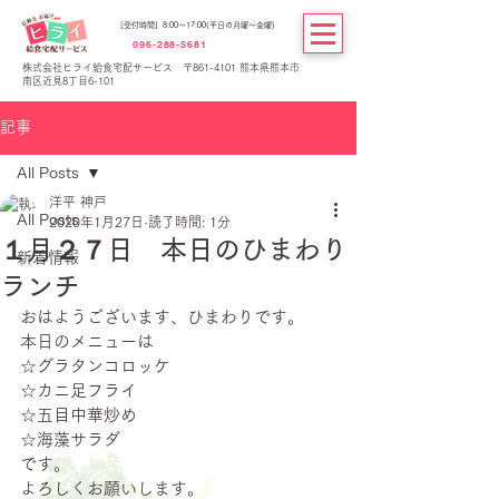
[受付時間] 8:00～17:00(平日の月曜～金曜)
096-288-5681
株式会社ヒライ給食宅配サービス 〒861-4101 熊本県熊本市
南区近見8丁目6-101
記事
All Posts
洋平 神戸
All Posts
2020年1月27日
読了時間: 1分
１月２７日 本日のひまわり
新着情報
ランチ
おはようございます、ひまわりです。
本日のメニューは
☆グラタンコロッケ
☆カニ足フライ
☆五目中華炒め
☆海藻サラダ
です。
よろしくお願いします。