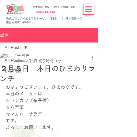
[受付時間] 8:00～17:00(平日の月曜～金曜)
096-288-5681
株式会社ヒライ給食宅配サービス 〒861-4101 熊本県熊本市
南区近見8丁目6-101
記事
All Posts
洋平 神戸
All Posts
2020年2月5日
読了時間: 1分
２月５日 本日のひまわりラ
新着情報
ンチ
おはようございます、ひまわりです。
本日のメニューは
☆トンカツ（辛子付）
☆八宝菜
☆マカロニサラダ
です。
よろしくお願いします。