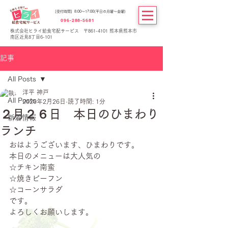
[受付時間] 8:00～17:00(平日の月曜～金曜)
096-288-5681
株式会社ヒライ給食宅配サービス 〒861-4101 熊本県熊本市
南区近見8丁目6-101
記事
All Posts
洋平 神戸
All Posts
2020年2月26日
読了時間: 1分
２月２６日 本日のひまわり
新着情報
ランチ
おはようございます、ひまわりです。
本日のメニューは大人気の
☆チキン南蛮
☆焼きビーフン
☆コーンサラダ
です。
よろしくお願いします。