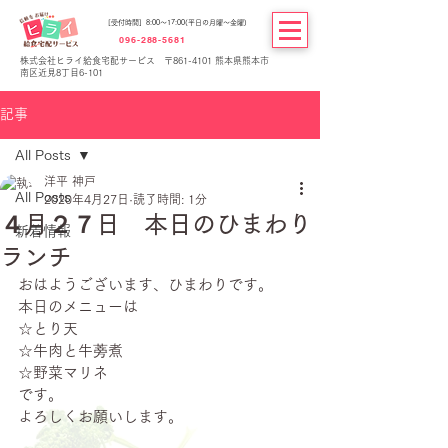
[受付時間] 8:00～17:00(平日の月曜～金曜)
096-288-5681
株式会社ヒライ給食宅配サービス 〒861-4101 熊本県熊本市
南区近見8丁目6-101
記事
All Posts
洋平 神戸
All Posts
2020年4月27日
読了時間: 1分
４月２７日 本日のひまわり
新着情報
ランチ
おはようございます、ひまわりです。
本日のメニューは
☆とり天
☆牛肉と牛蒡煮
☆野菜マリネ
です。
よろしくお願いします。