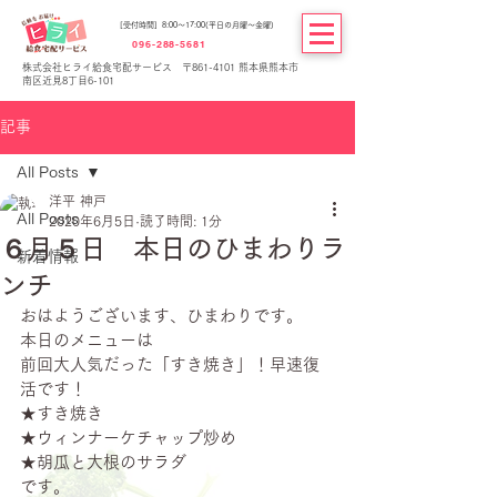
[受付時間] 8:00～17:00(平日の月曜～金曜)
096-288-5681
株式会社ヒライ給食宅配サービス 〒861-4101 熊本県熊本市
南区近見8丁目6-101
記事
All Posts
洋平 神戸
All Posts
2020年6月5日
読了時間: 1分
６月５日 本日のひまわりラ
新着情報
ンチ
おはようございます、ひまわりです。
本日のメニューは
前回大人気だった「すき焼き」！早速復
活です！
★すき焼き
★ウィンナーケチャップ炒め
★胡瓜と大根のサラダ
です。