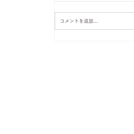
コメントを追加…
8月7日 本日のひまわりラン
チ
株式会