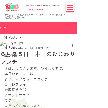
[受付時間] 8:00～17:00(平日の月曜～金曜)
096-288-5681
株式会社ヒライ給食宅配サービス 〒861-4101 熊本県熊本市
南区近見8丁目6-101
記事
All Posts
洋平 神戸
All Posts
2020年6月25日
読了時間: 1分
６月２５日 本日のひまわり
新着情報
ランチ
おはようございます、ひまわりです。
本日のメニューは
☆ブラックカレーコロッケ
☆えびフライ
☆塩焼きそば
☆ポテトサラダ
です。
よろしくお願いします。