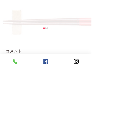
コメント
コメントを追加…
8月6日 本日のひまわり
8月5日 本日
ランチ
ランチ
プライバシーポリシー
利用規約
株式会社ヒライ給食宅配サービス 〒861-4101 熊本県