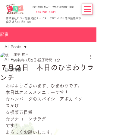
[受付時間] 8:00～17:00(平日の月曜～金曜)
096-288-5681
株式会社ヒライ給食宅配サービス 〒861-4101 熊本県熊本市
南区近見8丁目6-101
記事
All Posts
洋平 神戸
All Posts
2020年7月2日
読了時間: 1分
７月２日 本日のひまわりラ
新着情報
ンチ
おはようございます、ひまわりです。
本日はオススメメニューです！
☆ハンバーグのスパイシーアボカドソー
スかけ
☆根菜五目煮
☆ツナコーンサラダ
です！
よろしくお願いします。