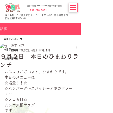
[受付時間] 8:00～17:00(平日の月曜～金曜)
096-288-5681
株式会社ヒライ給食宅配サービス 〒861-4101 熊本県熊本市
南区近見8丁目6-101
記事
All Posts
洋平 神戸
All Posts
2020年9月2日
読了時間: 1分
９月２日 本日のひまわりラ
新着情報
ンチ
おはようございます、ひまわりです。
本日のメニューは
☆増量！！☆
☆ハンバーグ～スパイシーアボカドソー
ス～
☆大豆五目煮
☆ツナ大根サラダ
です！