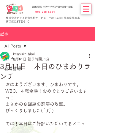
[受付時間] 8:00～17:00(平日の月曜～金曜)
096-288-5681
株式会社ヒライ給食宅配サービス 〒861-4101 熊本県熊本市
南区近見8丁目6-101
記事
All Posts
kensuke hirai
All Posts
3月11日
読了時間: 1分
3月11日 本日のひまわりラ
新着情報
ンチ
おはようございます、ひまわりです。
WBC、４戦全勝！おめでとうございます
っ！
まさかの８回裏の怒涛の攻撃。
びっくりしました( ﾟДﾟ)
では！本日はご好評いただいてるメニュ
ー！