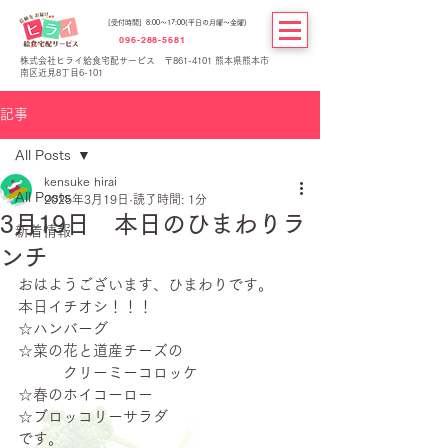
[受付時間] 8:00～17:00(平日の月曜～金曜)
096-288-5681
株式会社ヒライ給食宅配サービス 〒861-4101 熊本県熊本市
南区近見8丁目6-101
記事
All Posts
kensuke hirai
All Posts
2025年3月19日
読了時間: 1分
3月19日 本日のひまわりラ
新着情報
ンチ
おはようございます、ひまわりです。
本日イチオシ！！！
☆ハンバーグ
☆菜の花と道産チーズの
　　　クリーミーコロッケ
☆春のホイコーロー
☆ブロッコリーサラダ
です。