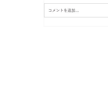
コメントを追加…
8月7日 本日のひまわりラン
チ
株式会