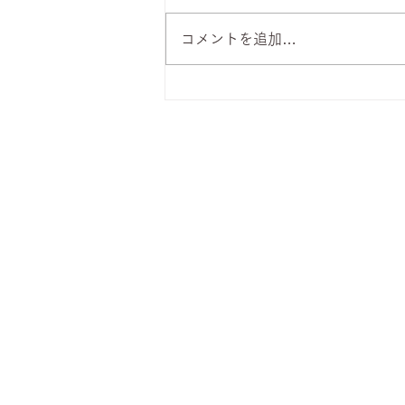
コメントを追加…
8月7日 本日のひまわりラン
チ
株式会