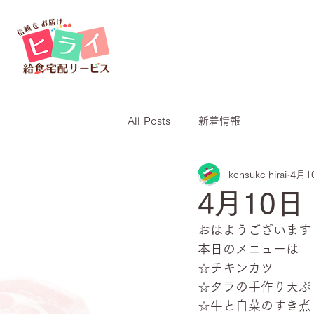
All Posts
新着情報
kensuke hirai
4月1
4月10
おはようございます
本日のメニューは
☆チキンカツ
☆タラの手作り天ぷ
☆牛と白菜のすき煮