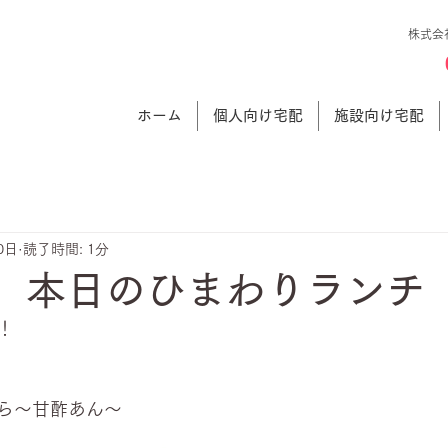
株式会
ホーム
個人向け宅配
施設向け宅配
0日
読了時間: 1分
日 本日のひまわりランチ
！
ら～甘酢あん～