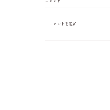
コメント
コメントを追加…
8月7日 本日のひまわりラン
チ
株式会