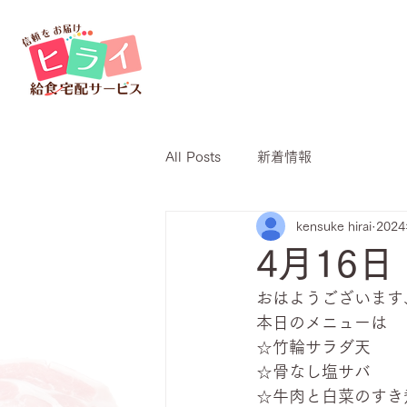
All Posts
新着情報
kensuke hirai
202
4月16
おはようございます
本日のメニューは
☆竹輪サラダ天
☆骨なし塩サバ
☆牛肉と白菜のすき