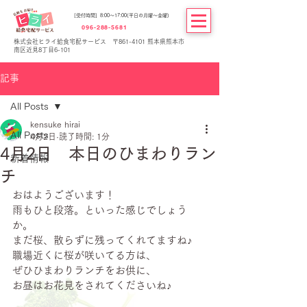
[受付時間] 8:00～17:00(平日の月曜～金曜)
096-288-5681
株式会社ヒライ給食宅配サービス 〒861-4101 熊本県熊本市
南区近見8丁目6-101
記事
All Posts
kensuke hirai
All Posts
4月2日
読了時間: 1分
4月2日 本日のひまわりラン
新着情報
チ
おはようございます！
雨もひと段落。といった感じでしょう
か。
まだ桜、散らずに残ってくれてますね♪
職場近くに桜が咲いてる方は、
ぜひひまわりランチをお供に、
お昼はお花見をされてくださいね♪