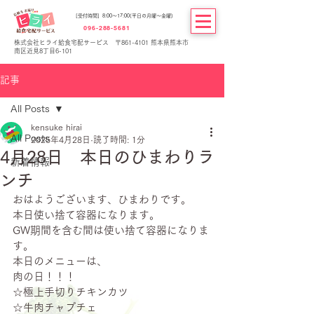
[受付時間] 8:00～17:00(平日の月曜～金曜)
096-288-5681
株式会社ヒライ給食宅配サービス 〒861-4101 熊本県熊本市
南区近見8丁目6-101
記事
All Posts
kensuke hirai
All Posts
2025年4月28日
読了時間: 1分
4月28日 本日のひまわりラ
新着情報
ンチ
おはようございます、ひまわりです。
本日使い捨て容器になります。
GW期間を含む間は使い捨て容器になりま
す。
本日のメニューは、
肉の日！！！
☆極上手切りチキンカツ
☆牛肉チャプチェ