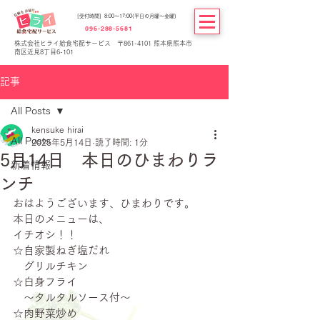
[受付時間] 8:00～17:00(平日の月曜～金曜)
096-288-5681
株式会社ヒライ給食宅配サービス 〒861-4101 熊本県熊本市
南区近見8丁目6-101
記事
All Posts
kensuke hirai
All Posts
2025年5月14日
読了時間: 1分
5月14日 本日のひまわりラ
新着情報
ンチ
おはようございます、ひまわりです。
本日のメニューは、
イチオシ！！
☆自家製ねぎ塩だれ
　グリルチキン
☆白身フライ
　～タルタルソース付～
☆肉野菜炒め